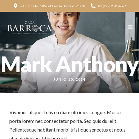
7 Oriente No. 205 Col. Centro Histórico Puebla
01 (222) 2 90 47 67
Mark Anthony
JUNIO 10, 2014
Vivamus aliquet felis eu diam ultricies congue. Morbi
porta lorem nec consectetur porta. Sed quis dui elit.
Pellentesque habitant morbi tristique senectus et netus
et male Sed vestibulum orci